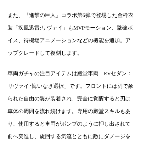
また、『進撃の巨人』コラボ第
6弾で登場した金枠衣
装「疾風迅雷:リヴァイ」もMVPモーション、撃破ボ
イス、待機場アニメーションなどの機能を追加。ア
ップグレードして復刻します。
車両ガチャの注目アイテムは殿堂車両「
EVセダン：
リヴァイ･悔いなき選択」です。フロントには刃で象
られた自由の翼が装着され、完全に覚醒すると刃は
車体の周囲を流れ続けます。専用の殿堂スキルもあ
り、使用すると車両がポンプのように押し出されて
前へ突進し、旋回する気流とともに敵にダメージを