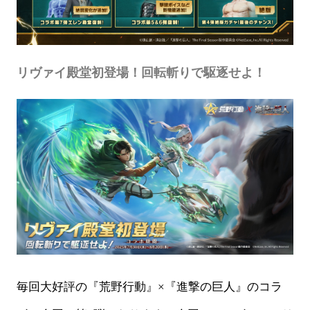
リヴァイ殿堂初登場！回転斬りで駆逐せよ！
毎回大好評の『荒野行動』×『進撃の巨人』のコラ