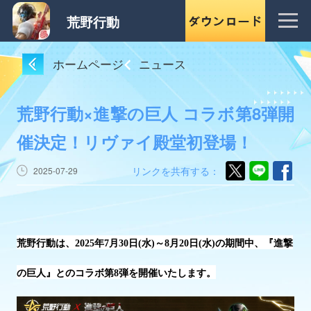
荒野行動
ホームページ
ニュース
荒野行動×進撃の巨人 コラボ第8弾開
催決定！リヴァイ殿堂初登場！
リンクを共有する：
2025-07-29
荒野行動は、
2025年
7
月
30
日
(水)～
8
月
2
0
日
(水)の期間中、『
進撃
の巨人
』とのコラボ第
8
弾を開催いたします
。