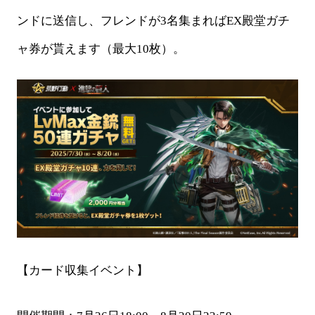
ンドに送信し、
フレンドが
3名集まればEX殿堂ガチ
ャ券が貰えます
（最大
10枚）。
【カード収集イベント】