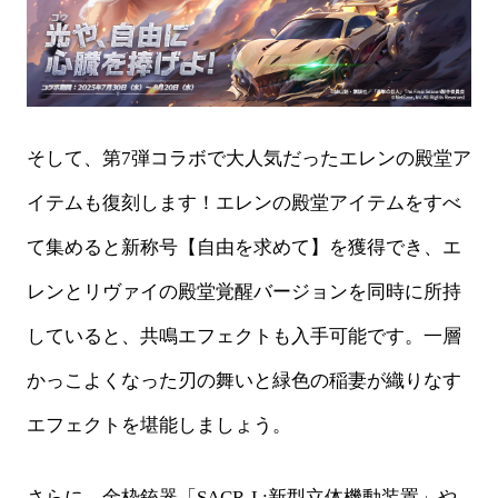
そして、第
7弾コラボで大人気だったエレンの殿堂ア
イテムも復刻します！エレンの殿堂アイテムをすべ
て集めると新称号【自由を求めて】を獲得でき、エ
レンとリヴァイの殿堂覚醒バージョンを同時に所持
していると、共鳴エフェクトも入手可能です。一層
かっこよくなった刃の舞いと緑色の稲妻が織りなす
エフェクトを堪能しましょう。
さらに、金枠銃器「
SACR-L:
新型立体機動装置」や