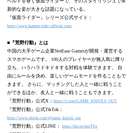
ベルトを巻く仮面ライダーで、そのスタイリッシュで革
新的な姿が大きな話題になっている。
『仮面ライダー』シリーズ公式サイト：
https://www.kamen-rider-official.com/
■『荒野行動』とは
中国の大手ゲーム企業NetEase Gamesが開発・運営する
スマホゲームです。 100人のプレイヤーが無人島に降り
立ち、ハラハラドキドキする対戦を体験できます。 自
由にルールを決め、楽しいゲームモードを作ることもで
きます。 さらに、マッチングした人と一緒に戦うこと
ができるほか、友人と一緒に戦うこともできます。
『荒野行動』公式X：
https://x.com/GAME_KNIVES_OUT
『荒野行動』公式TikTok：
https://www.tiktok.com/@game_knives_out
『荒野行動』公式LINE：
https://lin.ee/smrTljx