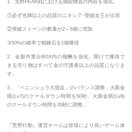
1．荒野PEAK戦における補給物資の内容を強化。
①必ず光輝以上の品質のニキシア･聖銃女王が出現
②突破ストーンの数量が2～5個に増加
③50%の確率で精錬石を1個獲得
2．金製作業台BOX内の報酬を強化。開けて獲得で
きる売り物はすべて金の守護者以上の品質になりま
す。
3．「ペニンシュラ大脱走」のバランス調整：火眼金
睛(Lv7)のクールダウン時間を50秒、火眼金睛(Lv8)
のクールダウン時間を35秒に調整。
『荒野行動』運営チームは皆様により良いゲーム体