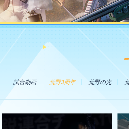
試合動画
荒野3周年
荒野の光